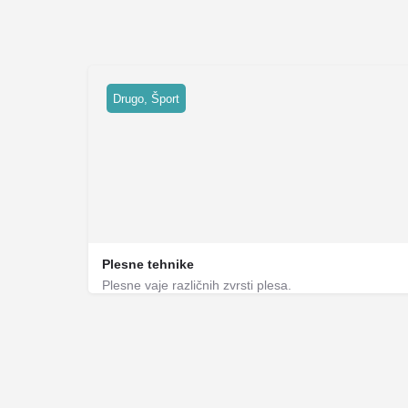
Drugo, Šport
Plesne tehnike
Plesne vaje različnih zvrsti plesa.
Glasba, Ples, Zdravje in dobrobit
Plesno društvo Imani Brežice