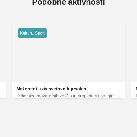
Podobne aktivnosti
Kultura, Šport
Mažoretni izziv svetovnih prvakinj
Delavnica mažoretnih veščin in prepleta plesa, gimnastike in umetnosti.
Twirling klub Urshinih mažoret
Ples, Umetnost