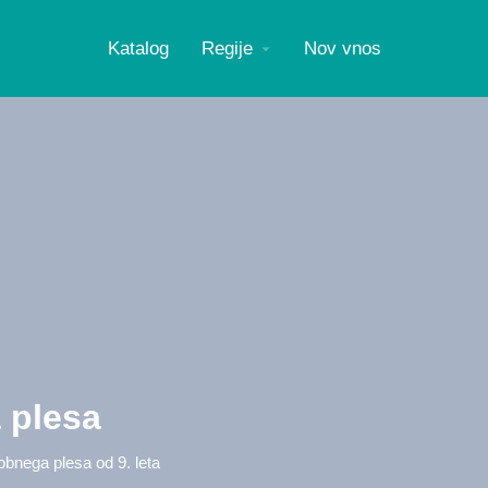
Katalog
Regije
Nov vnos
 plesa
dobnega plesa od 9. leta