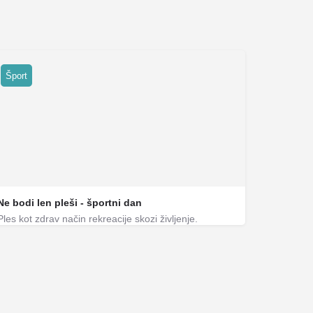
Šport
Ne bodi len pleši - športni dan
Ples kot zdrav način rekreacije skozi življenje.
Plesni klub Rytm
Ples