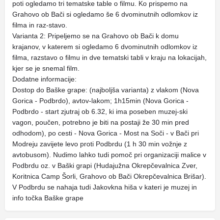
poti ogledamo tri tematske table o filmu. Ko prispemo na
Grahovo ob Bači si ogledamo še 6 dvominutnih odlomkov iz
filma in raz-stavo.
Varianta 2: Pripeljemo se na Grahovo ob Bači k domu
krajanov, v katerem si ogledamo 6 dvominutnih odlomkov iz
filma, razstavo o filmu in dve tematski tabli v kraju na lokacijah,
kjer se je snemal film.
Dodatne informacije:
Dostop do Baške grape: (najboljša varianta) z vlakom (Nova
Gorica - Podbrdo), avtov-lakom; 1h15min (Nova Gorica -
Podbrdo - start zjutraj ob 6.32, ki ima poseben muzej-ski
vagon, poučen, potrebno je biti na postaji že 30 min pred
odhodom), po cesti - Nova Gorica - Most na Soči - v Bači pri
Modreju zavijete levo proti Podbrdu (1 h 30 min vožnje z
avtobusom). Nudimo lahko tudi pomoč pri organizaciji malice v
Podbrdu oz. v Baški grapi (Hudajužna Okrepčevalnica Zver,
Koritnica Camp Šorli, Grahovo ob Bači Okrepčevalnica Brišar).
V Podbrdu se nahaja tudi Jakovkna hiša v kateri je muzej in
info točka Baške grape