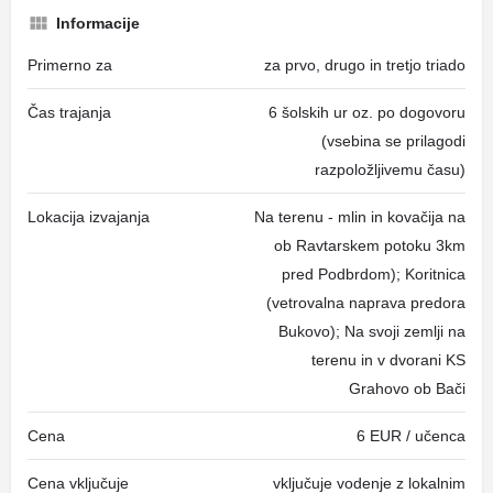
Informacije
Primerno za
za prvo, drugo in tretjo triado
Čas trajanja
6 šolskih ur oz. po dogovoru
(vsebina se prilagodi
razpoložljivemu času)
Lokacija izvajanja
Na terenu - mlin in kovačija na
ob Ravtarskem potoku 3km
pred Podbrdom); Koritnica
(vetrovalna naprava predora
Bukovo); Na svoji zemlji na
terenu in v dvorani KS
Grahovo ob Bači
Cena
6 EUR / učenca
Cena vključuje
vključuje vodenje z lokalnim