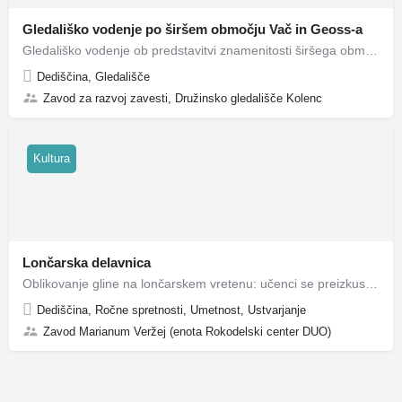
Gledališko vodenje po širšem območju Vač in Geoss-a
Gledališko vodenje ob predstavitvi znamenitosti širšega območja Vač.
Dediščina, Gledališče
Zavod za razvoj zavesti, Družinsko gledališče Kolenc
Kultura
Lončarska delavnica
Oblikovanje gline na lončarskem vretenu: učenci se preizkusijo v lončarjenju in izdelajo svoj izdelek na…
Dediščina, Ročne spretnosti, Umetnost, Ustvarjanje
Zavod Marianum Veržej (enota Rokodelski center DUO)