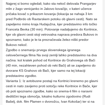
Najprej si bomo ogledali, kako sta nekoč delovala Prangarjev
mlin z žago venicjanko in Jakovo kovačijo, v kateri učence
pričaka kovač s prikazom kovanja (lokacija se nahaja 3 km
pred Podbrdo ob Ravtarskem potoku ob glavni cesti). Nato se
zapeljemo mimo kraja Hudajužna, kjer predstavimo info točko
Franceta Bevka (30 min). Potovanje nadaljujemo do Koritnice,
kjer ob glavni cesti stoji vetrovalna naprava predora Bukovo in
spoznamo, kako je le-ta prezračevala želez-niški predor
Bukovo nekoč.
Zgodbo o snemanju prvega slovenskega igranega
celovečernega filma Na svoji zemlji lahko predstavimo na dva
načina: kot kratek pohod od Koritnice do Grahovega ob Bači
(40 min, nezahteven pohod ob reki Bači) ali se zapeljemo do
dvorane KS Grahovo ob Bači, kjer samo na tej lokaciji
predstavimo zgodbo.
Varianta 1: Iz avtobusne postaji na Koritnici krenemo po glavni
cesti in nato zavijemo proti sotočju reke Koritnice in Bače, kjer
ob poti spoznamo zgodbe, kako so snema-li film o naravni
dediščini tega območja, lokalno kulturno zgodovino (Rudi
Bašelj, dok. film Plamen v dvonožcu, Ivan Kokošar) ter si na